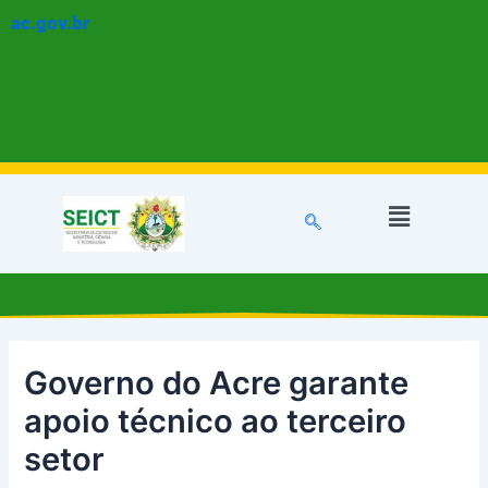
Ir
Post
ac.gov.br
para
navigation
o
conteúdo
Menu
Governo do Acre garante
apoio técnico ao terceiro
setor