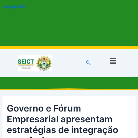
Ir
Post
ac.gov.br
para
navigation
o
conteúdo
Menu
Governo e Fórum
Empresarial apresentam
estratégias de integração